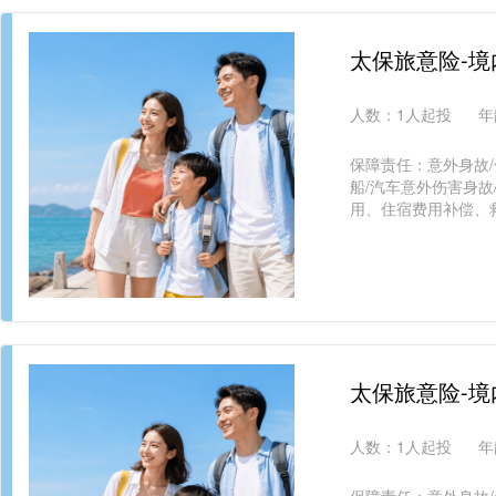
太保旅意险-
人数：
1人起投
年
保障责任：意外身故/
船/汽车意外伤害身故
用、住宿费用补偿、
太保旅意险-
人数：
1人起投
年